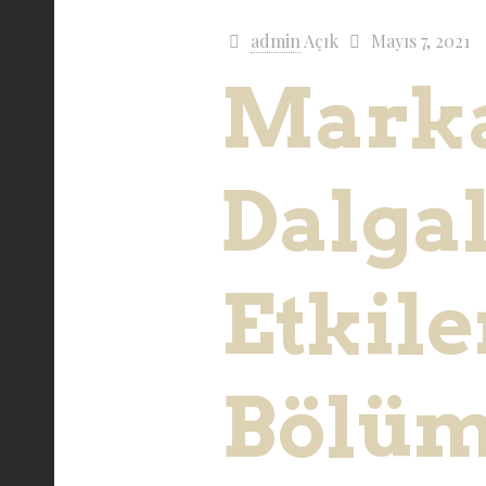
admin
Açık
Mayıs 7, 2021
Mark
Dalga
Etkil
Bölüm