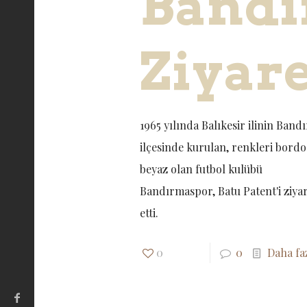
Bandı
Ziyare
1965 yılında Balıkesir ilinin Band
ilçesinde kurulan, renkleri bord
beyaz olan futbol kulübü
Bandırmaspor, Batu Patent'i ziya
etti.
0
0
Daha fa