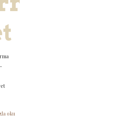
rmaspor’d
t
ırma
o-
ret
zla oku