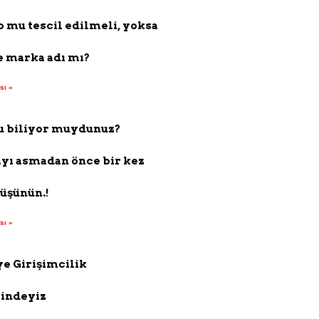
o mu tescil edilmeli, yoksa
 marka adı mı?
sı »
u biliyor muydunuz?
yı asmadan önce bir kez
üşünün.!
sı »
e Girişimcilik
sindeyiz