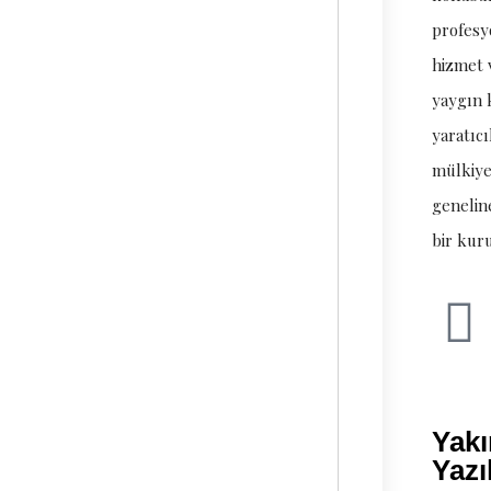
profesy
hizmet 
yaygın 
yaratıcı
mülkiyet
genelin
bir kur
Yak
Yazı