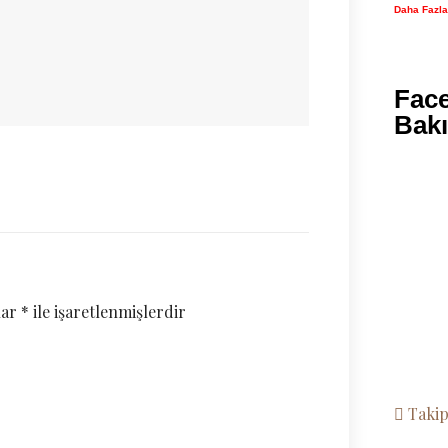
Daha Fazla
Fac
Bak
lar
*
ile işaretlenmişlerdir
Taki