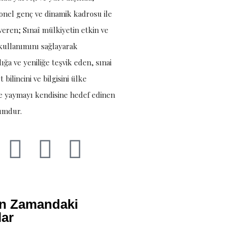
onel genç ve dinamik kadrosu ile
veren; Sınaî mülkiyetin etkin ve
kullanımını sağlayarak
lığa ve yeniliğe teşvik eden, sınai
 bilincini ve bilgisini ülke
e yaymayı kendisine hedef edinen
umdur.
ın Zamandaki
lar