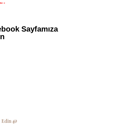
sı »
ebook Sayfamıza
ın
p Edin @