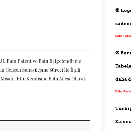
®️ Log
sadece
Daha Fazla
®️ Bun
U, Batu Patent ve Batu Belgelendirme
Tabela
 Gelişen Sanayileşme Süreci İle İlgili
isafir Etti. Kendisine Batu Ailesi Olarak
daha d
Daha Fazla
Türkiy
Zirve