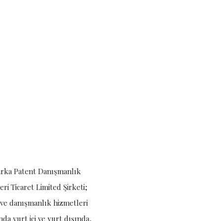
rka Patent Danışmanlık
ri Ticaret Limited Şirketi;
k ve danışmanlık hizmetleri
da yurt içi ve yurt dışında,