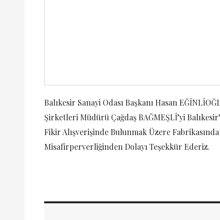
Balıkesir Sanayi Odası Başkanı Hasan EĞİNLİOĞL
Şirketleri Müdürü Çağdaş BAĞMEŞLİ’yi Balıkesir’in
Fikir Alışverişinde Bulunmak Üzere Fabrikasında M
Misafirperverliğinden Dolayı Teşekkür Ederiz.